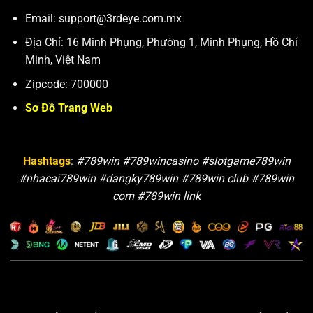
Email:
support@3rdeye.com.mx
Địa Chỉ: 16 Minh Phụng, Phường 1, Minh Phụng, Hồ Chí
Minh, Việt Nam
Zipcode: 700000
Sơ Đồ Trang Web
Hashtags
:
#789win #789wincasino #slotgame789win
#nhacai789win #dangky789win #789win club #789win
com #789win link