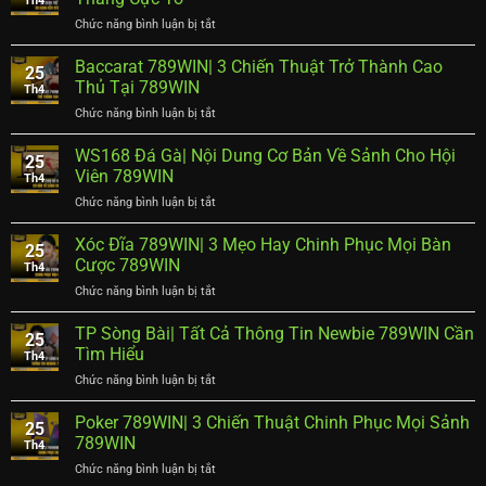
Th4
Diễn
3
Chức năng bình luận bị tắt
ở
Ra
Cập
Cá
Khi
Nhật
Cược
Baccarat 789WIN| 3 Chiến Thuật Trở Thành Cao
Nào
Từ
25
Thể
Và
Thủ Tại 789WIN
789WIN
Th4
Thao
Cập
Chức năng bình luận bị tắt
ở
789WIN
Nhật
Baccarat
–
Từ
789WIN|
WS168 Đá Gà| Nội Dung Cơ Bản Về Sảnh Cho Hội
Đa
789WIN
25
3
Dạng
Viên 789WIN
Th4
Chiến
Kèo
Chức năng bình luận bị tắt
ở
Thuật
Cược,
WS168
Trở
Thắng
Đá
Xóc Đĩa 789WIN| 3 Mẹo Hay Chinh Phục Mọi Bàn
Thành
Cực
25
Gà|
Cao
Cược 789WIN
To
Th4
Nội
Thủ
Chức năng bình luận bị tắt
ở
Dung
Tại
Xóc
Cơ
789WIN
Đĩa
TP Sòng Bài| Tất Cả Thông Tin Newbie 789WIN Cần
Bản
25
789WIN|
Về
Tìm Hiểu
Th4
3
Sảnh
Chức năng bình luận bị tắt
ở
Mẹo
Cho
TP
Hay
Hội
Sòng
Poker 789WIN| 3 Chiến Thuật Chinh Phục Mọi Sảnh
Chinh
Viên
25
Bài|
Phục
789WIN
789WIN
Th4
Tất
Mọi
Chức năng bình luận bị tắt
ở
Cả
Bàn