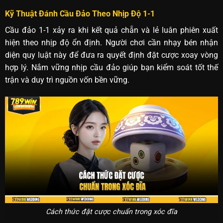
Kỹ Thuật Đánh Cầu Đảo Theo Nhịp Độ 1-1
Cầu đảo 1-1 xảy ra khi kết quả chẵn và lẻ luân phiên xuất
hiện theo nhịp độ ổn định. Người chơi cần nhạy bén nhận
diện quy luật này để đưa ra quyết định đặt cược xoay vòng
hợp lý. Nắm vững nhịp cầu đảo giúp bạn kiểm soát tốt thế
trận và duy trì nguồn vốn bền vững.
Cách thức đặt cược chuẩn trong xóc đĩa