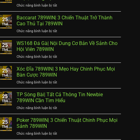
Diễn
3
Chức năng bình luận bị tắt
ở
Ra
Cập
Cá
Khi
Nhật
Cược
Baccarat 789WIN| 3 Chiến Thuật Trở Thành
Nào
Từ
25
Thể
Và
Cao Thủ Tại 789WIN
789WIN
Th4
Thao
Cập
Chức năng bình luận bị tắt
ở
789WIN
Nhật
Baccarat
–
Từ
789WIN|
WS168 Đá Gà| Nội Dung Cơ Bản Về Sảnh Cho
Đa
789WIN
25
3
Dạng
Hội Viên 789WIN
Th4
Chiến
Kèo
Chức năng bình luận bị tắt
ở
Thuật
Cược,
WS168
Trở
Thắng
Đá
Xóc Đĩa 789WIN| 3 Mẹo Hay Chinh Phục Mọi
Thành
Cực
25
Gà|
Cao
Bàn Cược 789WIN
To
Th4
Nội
Thủ
Chức năng bình luận bị tắt
ở
Dung
Tại
Xóc
Cơ
789WIN
Đĩa
TP Sòng Bài| Tất Cả Thông Tin Newbie
Bản
25
789WIN|
Về
789WIN Cần Tìm Hiểu
Th4
3
Sảnh
Chức năng bình luận bị tắt
ở
Mẹo
Cho
TP
Hay
Hội
Sòng
Poker 789WIN| 3 Chiến Thuật Chinh Phục Mọi
Chinh
Viên
25
Bài|
Phục
Sảnh 789WIN
789WIN
Th4
Tất
Mọi
Chức năng bình luận bị tắt
ở
Cả
Bàn
Poker
Thông