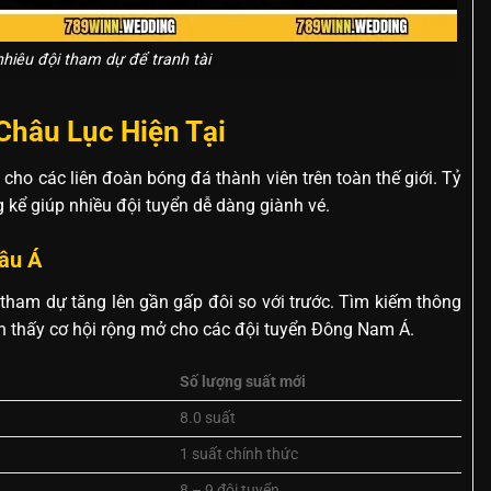
hiêu đội tham dự để tranh tài
hâu Lục Hiện Tại
 cho các liên đoàn bóng đá thành viên trên toàn thế giới. Tỷ
g kể giúp nhiều đội tuyển dễ dàng giành vé.
âu Á
 tham dự tăng lên gần gấp đôi so với trước. Tìm kiếm thông
n thấy cơ hội rộng mở cho các đội tuyển Đông Nam Á.
Số lượng suất mới
8.0 suất
1 suất chính thức
8 – 9 đội tuyển