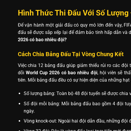
Hình Thức Thi Đấu Với Số Lượng
Để vận hành một giải đấu có quy mô lớn đến vậy, FIFA
đấu sẽ được sắp xếp lại để đảm bảo tính hấp dẫn và du
2026 có bao nhiêu đội?
Cách Chia Bảng Đấu Tại Vòng Chung Kết
Việc chia 12 bảng đấu giúp giảm thiểu rủi ro các đội t
dõi
World Cup 2026 có bao nhiêu đội
, hội viên sẽ t
tiên. Mỗi bảng đấu đều có sự hiện diện của những hạt 
Số lượng bảng: Toàn bộ 48 đội tuyển sẽ được chia v
Số đội mỗi bảng: Mỗi bảng đấu bao gồm 4 đội tuy
ngày.
Vòng knock-out: Ngoài hai đội dẫn đầu, những đội đứ