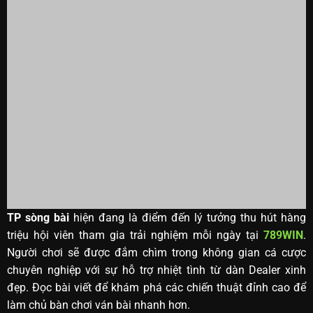
TP sòng bài
hiện đang là điểm đến lý tưởng thu hút hàng
triệu hội viên tham gia trải nghiệm mỗi ngày tại
789WIN
.
Người chơi sẽ được đắm chìm trong không gian cá cược
chuyên nghiệp với sự hỗ trợ nhiệt tình từ dàn Dealer xinh
đẹp. Đọc bài viết để khám phá các chiến thuật đỉnh cao để
làm chủ bàn chơi ván bài nhanh hơn.