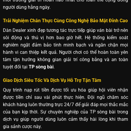
người dùng hằng ngày.
Trải Nghiệm Chân Thực Cùng Công Nghệ Bảo Mật Đỉnh Cao
Dàn Dealer xinh đẹp tương tác trực tiếp giúp ván bài trở nên
sôi động và thú vị hơn bao giờ hết. Hệ thống kiểm soát
nghiêm ngặt đảm bảo tính minh bạch và ngăn chặn mọi
hành vi can thiệp kết quả. Người chơi có thể hoàn toàn yên
tâm tận hưởng không gian giải trí công bằng và an toàn
tuyệt đối tại
TP sòng bài
.
Giao Dịch Siêu Tốc Và Dịch Vụ Hỗ Trợ Tận Tâm
Quy trình nạp rút tiền được tối ưu hóa giúp hội viên nhận
được tiền chỉ sau vài phút thực hiện. Đội ngũ chăm sóc
khách hàng luôn thường trực 24/7 để giải đáp mọi thắc mắc
của bạn kịp thời. Sự chuyên nghiệp của TP sòng bài trong
dịch vụ giúp người dùng luôn cảm thấy hài lòng khi tham
gia sảnh cược này.