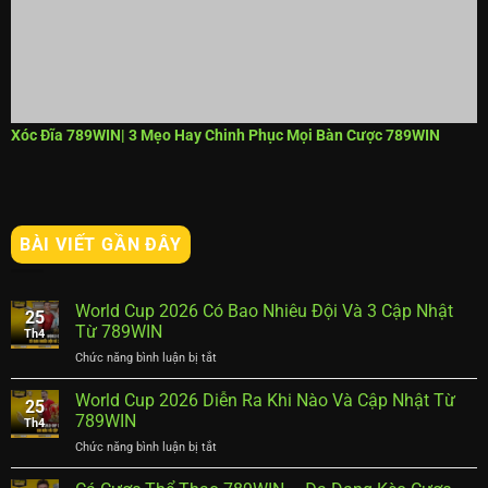
Xóc Đĩa 789WIN| 3 Mẹo Hay Chinh Phục Mọi Bàn Cược 789WIN
BÀI VIẾT GẦN ĐÂY
World Cup 2026 Có Bao Nhiêu Đội Và 3 Cập Nhật
25
Từ 789WIN
Th4
Chức năng bình luận bị tắt
ở
World
Cup
World Cup 2026 Diễn Ra Khi Nào Và Cập Nhật Từ
25
2026
789WIN
Th4
Có
Chức năng bình luận bị tắt
ở
Bao
World
Nhiêu
Cup
Đội