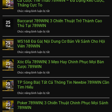
Cá Cược Thể Thao 789WIN – Đa Dạng Kèo Cược,
25
2026
Và
Thắng Cực To
Th4
Diễn
3
Chức năng bình luận bị tắt
ở
Ra
Cập
Cá
Khi
Nhật
Cược
Baccarat 789WIN| 3 Chiến Thuật Trở Thành Cao
Nào
Từ
25
Thể
Và
Thủ Tại 789WIN
789WIN
Th4
Thao
Cập
Chức năng bình luận bị tắt
ở
789WIN
Nhật
Baccarat
–
Từ
789WIN|
WS168 Đá Gà| Nội Dung Cơ Bản Về Sảnh Cho Hội
Đa
789WIN
25
3
Dạng
Viên 789WIN
Th4
Chiến
Kèo
Chức năng bình luận bị tắt
ở
Thuật
Cược,
WS168
Trở
Thắng
Đá
Xóc Đĩa 789WIN| 3 Mẹo Hay Chinh Phục Mọi Bàn
Thành
Cực
25
Gà|
Cao
Cược 789WIN
To
Th4
Nội
Thủ
Chức năng bình luận bị tắt
ở
Dung
Tại
Xóc
Cơ
789WIN
Đĩa
TP Sòng Bài| Tất Cả Thông Tin Newbie 789WIN Cần
Bản
25
789WIN|
Về
Tìm Hiểu
Th4
3
Sảnh
Chức năng bình luận bị tắt
ở
Mẹo
Cho
TP
Hay
Hội
Sòng
Poker 789WIN| 3 Chiến Thuật Chinh Phục Mọi Sảnh
Chinh
Viên
25
Bài|
Phục
789WIN
789WIN
Th4
Tất
Mọi