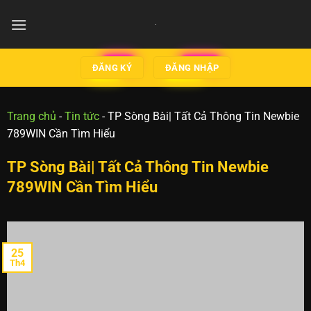
ĐĂNG KÝ
ĐĂNG NHẬP
Trang chủ
-
Tin tức
-
TP Sòng Bài| Tất Cả Thông Tin Newbie
789WIN Cần Tìm Hiểu
TP Sòng Bài| Tất Cả Thông Tin Newbie
789WIN Cần Tìm Hiểu
25
Th4