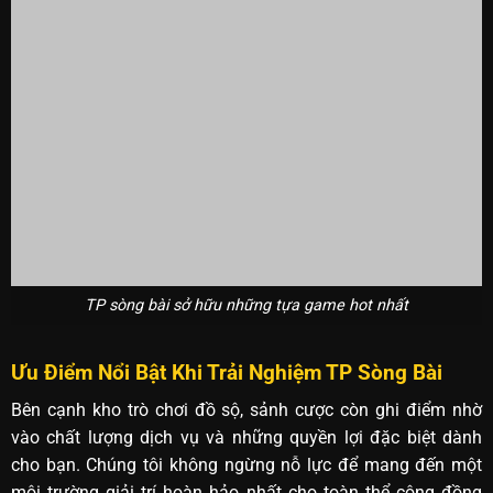
TP sòng bài sở hữu những tựa game hot nhất
Ưu Điểm Nổi Bật Khi Trải Nghiệm TP Sòng Bài
Bên cạnh kho trò chơi đồ sộ, sảnh cược còn ghi điểm nhờ
vào chất lượng dịch vụ và những quyền lợi đặc biệt dành
cho bạn. Chúng tôi không ngừng nỗ lực để mang đến một
môi trường giải trí hoàn hảo nhất cho toàn thể cộng đồng