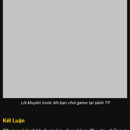
Lời khuyên trước khi bạn chơi game tại sảnh TP
Kết Luận