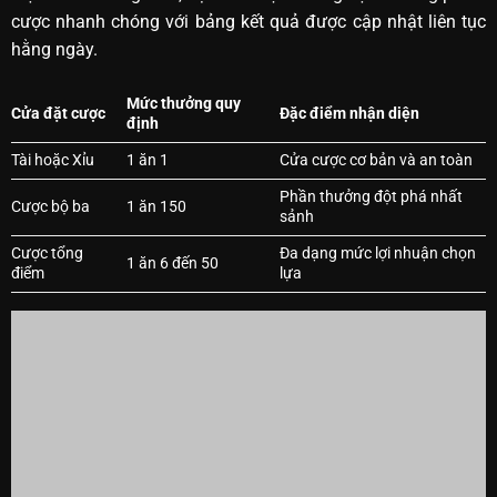
cược nhanh chóng với bảng kết quả được cập nhật liên tục
hằng ngày.
Mức thưởng quy
Cửa đặt cược
Đặc điểm nhận diện
định
Tài hoặc Xỉu
1 ăn 1
Cửa cược cơ bản và an toàn
Phần thưởng đột phá nhất
Cược bộ ba
1 ăn 150
sảnh
Cược tổng
Đa dạng mức lợi nhuận chọn
1 ăn 6 đến 50
điểm
lựa