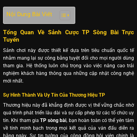
Nội Dung Bài Viết
Tổng Quan Về Sảnh Cược TP Sòng Bài Trực
Tuyến
Sảnh chơi này được thiết kế dựa trên tiêu chuẩn quốc tế
nhằm mang lại sự công bằng tuyệt đối cho mọi người dùng
tham gia. Hệ thống luôn chú trọng vào việc nâng cao trải
nghiệm khách hàng thông qua những cập nhật công nghệ
mới nhất.
Sự Hình Thành Và Uy Tín Của Thương Hiệu TP
Thương hiệu này đã khẳng định được vị thế vững chắc nhờ
quá trình phát triển lâu dài và sự cấp phép từ các tổ chức uy
tín. Khi tham gia
TP sòng bài
, bạn hoàn toàn có thể yên tâm
về tính minh bạch trong mọi kết quả của ván đấu diễn ra
hằng ngày. Sự tin tưởng của cộng đồng hội viên chính là