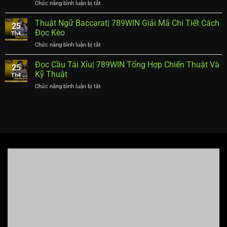
Chức năng bình luận bị tắt
ở
Cả
Bàn
Poker
Thông
Cược
789WIN|
Thuật Ngữ Baccarat| 789WIN Giải Mã Chi Tiết Cách
Tin
789WIN
25
3
Newbie
Đọc Kèo
Th4
Chiến
789WIN
Chức năng bình luận bị tắt
ở
Thuật
Cần
Thuật
Chinh
Tìm
Ngữ
Đọc Cầu Tài Xỉu| 789WIN Tổng Hợp Chiến Thuật Và
Phục
Hiểu
25
Baccarat|
Mọi
Kỹ Thuật
Th4
789WIN
Sảnh
Chức năng bình luận bị tắt
ở
Giải
789WIN
Đọc
Mã
Cầu
Chi
Tài
Tiết
Xỉu|
Cách
789WIN
Đọc
Tổng
Kèo
Hợp
Chiến
Thuật
Và
Kỹ
Thuật