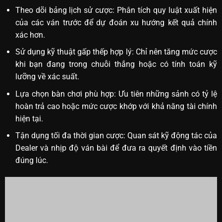
Theo dõi bảng lịch sử cược: Phân tích quy luật xuất hiện
của các ván trước để dự đoán xu hướng kết quả chính
xác hơn.
Sử dụng kỹ thuật gấp thếp hợp lý: Chỉ nên tăng mức cược
khi bạn đang trong chuỗi thắng hoặc có tính toán kỹ
lưỡng về xác suất.
Lựa chọn bàn chơi phù hợp: Ưu tiên những sảnh có tỷ lệ
hoàn trả cao hoặc mức cược khớp với khả năng tài chính
hiện tại.
Tận dụng tối đa thời gian cược: Quan sát kỹ động tác của
Dealer và nhịp độ ván bài để đưa ra quyết định vào tiền
đúng lúc.