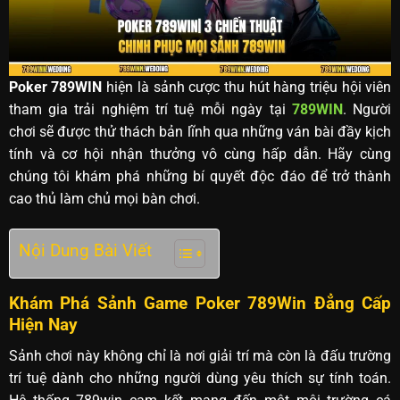
Poker 789WIN
hiện là sảnh cược thu hút hàng triệu hội viên
tham gia trải nghiệm trí tuệ mỗi ngày tại
789WIN
. Người
chơi sẽ được thử thách bản lĩnh qua những ván bài đầy kịch
tính và cơ hội nhận thưởng vô cùng hấp dẫn. Hãy cùng
chúng tôi khám phá những bí quyết độc đáo để trở thành
cao thủ làm chủ mọi bàn chơi.
Nội Dung Bài Viết
Khám Phá Sảnh Game Poker 789Win Đẳng Cấp
Hiện Nay
Sảnh chơi này không chỉ là nơi giải trí mà còn là đấu trường
trí tuệ dành cho những người dùng yêu thích sự tính toán.