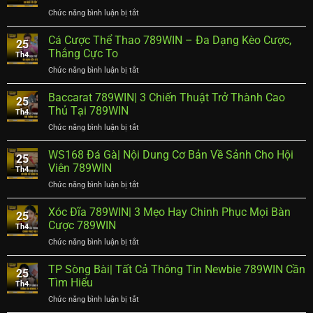
Có
Chức năng bình luận bị tắt
ở
Bao
World
Nhiêu
Cup
Cá Cược Thể Thao 789WIN – Đa Dạng Kèo Cược,
Đội
25
2026
Và
Thắng Cực To
Th4
Diễn
3
Chức năng bình luận bị tắt
ở
Ra
Cập
Cá
Khi
Nhật
Cược
Baccarat 789WIN| 3 Chiến Thuật Trở Thành Cao
Nào
Từ
25
Thể
Và
Thủ Tại 789WIN
789WIN
Th4
Thao
Cập
Chức năng bình luận bị tắt
ở
789WIN
Nhật
Baccarat
–
Từ
789WIN|
WS168 Đá Gà| Nội Dung Cơ Bản Về Sảnh Cho Hội
Đa
789WIN
25
3
Dạng
Viên 789WIN
Th4
Chiến
Kèo
Chức năng bình luận bị tắt
ở
Thuật
Cược,
WS168
Trở
Thắng
Đá
Xóc Đĩa 789WIN| 3 Mẹo Hay Chinh Phục Mọi Bàn
Thành
Cực
25
Gà|
Cao
Cược 789WIN
To
Th4
Nội
Thủ
Chức năng bình luận bị tắt
ở
Dung
Tại
Xóc
Cơ
789WIN
Đĩa
TP Sòng Bài| Tất Cả Thông Tin Newbie 789WIN Cần
Bản
25
789WIN|
Về
Tìm Hiểu
Th4
3
Sảnh
Chức năng bình luận bị tắt
ở
Mẹo
Cho
TP