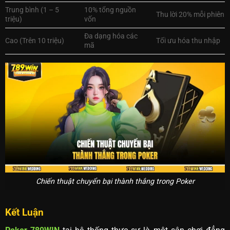
Trung bình (1 – 5
10% tổng nguồn
Thu lời 20% mỗi phiên
triệu)
vốn
Đa dạng hóa các
Cao (Trên 10 triệu)
Tối ưu hóa thu nhập
mã
Chiến thuật chuyển bại thành thắng trong Poker
Kết Luận