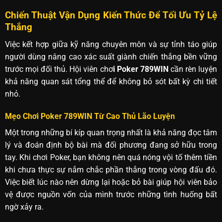
Chiến Thuật Vận Dụng Kiến Thức Để Tối Ưu Tỷ Lệ
Thắng
Việc kết hợp giữa kỹ năng chuyên môn và sự tỉnh táo giúp
người dùng nâng cao xác suất giành chiến thắng bền vững
trước mọi đối thủ. Hội viên chơ
i Poker 789WIN
cần rèn luyện
khả năng quan sát tổng thể để không bỏ sót bất kỳ chi tiết
nhỏ.
Mẹo Chơi Poker 789WIN Từ Cao Thủ Lão Luyện
Một trong những bí kíp quan trọng nhất là khả năng đọc tâm
lý và đoán định bộ bài mà đối phương đang sở hữu trong
tay. Khi chơi Poker, bạn không nên quá nóng vội tố thêm tiền
khi chưa thực sự nắm chắc phần thắng trong vòng đấu đó.
Việc biết lúc nào nên dừng lại hoặc bỏ bài giúp hội viên bảo
vệ được nguồn vốn của mình trước những tình huống bất
ngờ xảy ra.