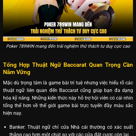
Poker 789WIN mang đến trải nghiệm thử thách tư duy cực cao
Tổng Hợp Thuật Ngữ Baccarat Quan Trọng Cần
Nắm Vững
Mặc dù trọng tâm là game bài trí tuệ nhưng việc hiểu rõ các
thuật ngữ liên quan đến Baccarat cũng giúp bạn đa dạng
hóa kỹ năng. Những kiến thức này hỗ trợ hội viên có cái nhìn
tổng thể hơn về thế giới game bài trực tuyến đầy màu sắc
hiện nay.
Banker: Thuật ngữ chỉ cửa Nhà cái thường có xác suất
thắng cao hơn một chút so với các cửa đặt cược còn lại.