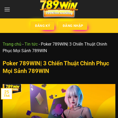
ĐĂNG KÝ
ĐĂNG NHẬP
Trang chủ
-
Tin tức
-
Poker 789WIN| 3 Chiến Thuật Chinh
Phục Mọi Sảnh 789WIN
Poker 789WIN| 3 Chiến Thuật Chinh Phục
Mọi Sảnh 789WIN
25
Th4