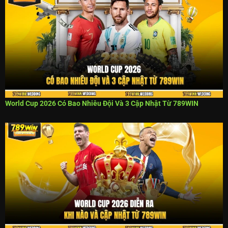
World Cup 2026 Có Bao Nhiêu Đội Và 3 Cập Nhật Từ 789WIN