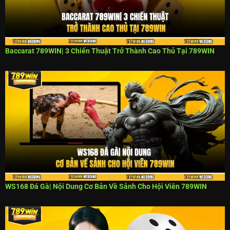
Baccarat 789WIN| 3 Chiến Thuật Trở Thành Cao Thủ Tại 789WIN
WS168 Đá Gà| Nội Dung Cơ Bản Về Sảnh Cho Hội Viên 789WIN