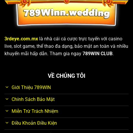
3rdeye.com.mx
là nhà cái cá cược trực tuyến với casino
live, slot game, thể thao đa dạng, bảo mật an toàn và nhiều
khuyến mãi hấp dẫn. Tham gia ngay
789WIN CLUB
.
VỀ CHÚNG TÔI
Giới Thiệu 789WIN
Chính Sách Bảo Mật
Miễn Trừ Trách Nhiệm
Điều Khoản Điều Kiện