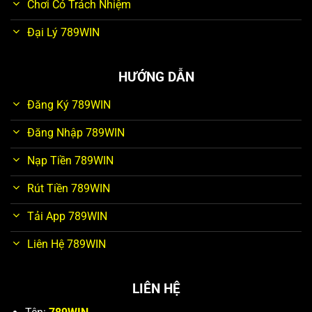
Chơi Có Trách Nhiệm
Đại Lý 789WIN
HƯỚNG DẪN
Đăng Ký 789WIN
Đăng Nhập 789WIN
Nạp Tiền 789WIN
Rút Tiền 789WIN
Tải App 789WIN
Liên Hệ 789WIN
LIÊN HỆ