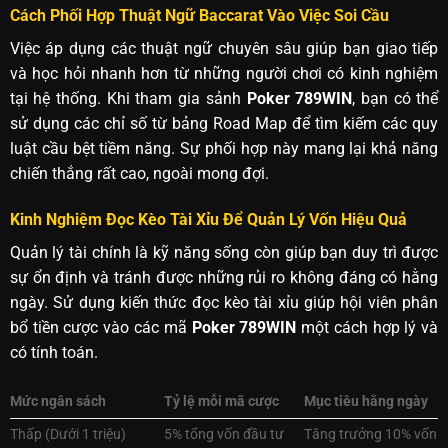
Cách Phối Hợp Thuật Ngữ Baccarat Vào Việc Soi Cầu
Việc áp dụng các thuật ngữ chuyên sâu giúp bạn giao tiếp
và học hỏi nhanh hơn từ những người chơi có kinh nghiệm
tại hệ thống. Khi tham gia sảnh
Poker 789WIN
, bạn có thể
sử dụng các chỉ số từ bảng Road Map để tìm kiếm các quy
luật cầu bệt tiềm năng. Sự phối hợp này mang lại khả năng
chiến thắng rất cao, ngoài mong đợi.
Kinh Nghiệm Đọc Kèo Tài Xỉu Để Quản Lý Vốn Hiệu Quả
Quản lý tài chính là kỹ năng sống còn giúp bạn duy trì được
sự ổn định và tránh được những rủi ro không đáng có hằng
ngày. Sử dụng kiến thức đọc kèo tài xỉu giúp hội viên phân
bổ tiền cược vào các mã
Poker 789WIN
một cách hợp lý và
có tính toán.
Mức ngân sách
Tỷ lệ mỗi mã cược
Mục tiêu hằng ngày
Thấp (Dưới 1 triệu)
5% tổng vốn đầu tư
Tăng trưởng 10% vốn