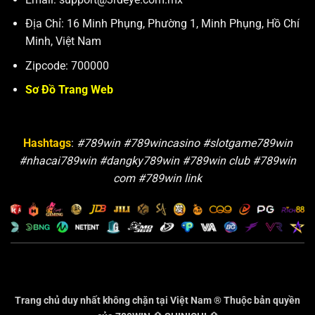
Địa Chỉ: 16 Minh Phụng, Phường 1, Minh Phụng, Hồ Chí
Minh, Việt Nam
Zipcode: 700000
Sơ Đồ Trang Web
Hashtags
:
#789win #789wincasino #slotgame789win
#nhacai789win #dangky789win #789win club #789win
com #789win link
Trang chủ duy nhất không chặn tại Việt Nam ® Thuộc bản quyền