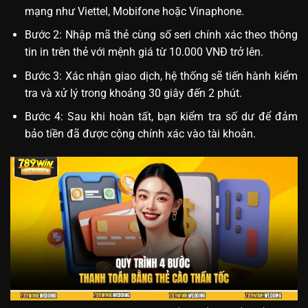
mạng như Viettel, Mobifone hoặc Vinaphone.
Bước 2: Nhập mã thẻ cùng số seri chính xác theo thông
tin in trên thẻ với mệnh giá từ 10.000 VNĐ trở lên.
Bước 3: Xác nhận giao dịch, hệ thống sẽ tiến hành kiểm
tra và xử lý trong khoảng 30 giây đến 2 phút.
Bước 4: Sau khi hoàn tất, bạn kiểm tra số dư để đảm
bảo tiền đã được cộng chính xác vào tài khoản.