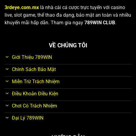
3rdeye.com.mx
là nhà cái cá cược trực tuyến với casino
live, slot game, thể thao đa dạng, bảo mật an toàn và nhiều
khuyến mãi hấp dẫn. Tham gia ngay
789WIN CLUB
.
VỀ CHÚNG TÔI
Giới Thiệu 789WIN
Chính Sách Bảo Mật
Miễn Trừ Trách Nhiệm
Điều Khoản Điều Kiện
Chơi Có Trách Nhiệm
Đại Lý 789WIN