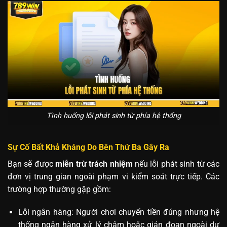
Tình huống lỗi phát sinh từ phía hệ thống
Sự Cố Bất Khả Kháng Do Bên Thứ Ba Gây Ra
Bạn sẽ được
miễn trừ trách nhiệm
nếu lỗi phát sinh từ các
đơn vị trung gian ngoài phạm vi kiểm soát trực tiếp. Các
trường hợp thường gặp gồm:
Lỗi ngân hàng: Người chơi chuyển tiền đúng nhưng hệ
thống ngân hàng xử lý chậm hoặc gián đoạn ngoài dự