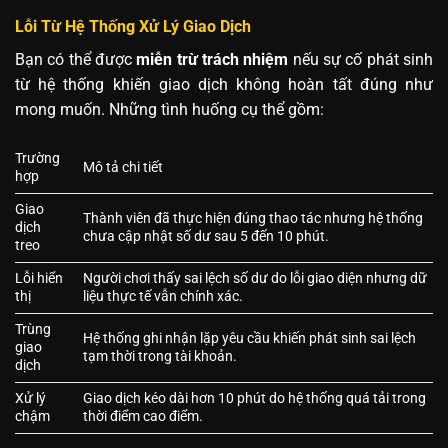
Lỗi Từ Hệ Thống Xử Lý Giao Dịch
Bạn có thể được
miễn trừ trách nhiệm
nếu sự cố phát sinh
từ hệ thống khiến giao dịch không hoàn tất đúng như
mong muốn. Những tình huống cụ thể gồm:
Trường
Mô tả chi tiết
hợp
Giao
Thành viên đã thực hiện đúng thao tác nhưng hệ thống
dịch
chưa cập nhật số dư sau 5 đến 10 phút.
treo
Lỗi hiển
Người chơi thấy sai lệch số dư do lỗi giao diện nhưng dữ
thị
liệu thực tế vẫn chính xác.
Trùng
Hệ thống ghi nhận lặp yêu cầu khiến phát sinh sai lệch
giao
tạm thời trong tài khoản.
dịch
Xử lý
Giao dịch kéo dài hơn 10 phút do hệ thống quá tải trong
chậm
thời điểm cao điểm.