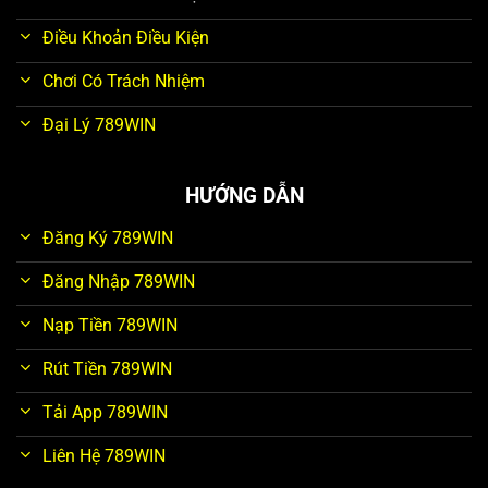
Điều Khoản Điều Kiện
Chơi Có Trách Nhiệm
Đại Lý 789WIN
HƯỚNG DẪN
Đăng Ký 789WIN
Đăng Nhập 789WIN
Nạp Tiền 789WIN
Rút Tiền 789WIN
Tải App 789WIN
Liên Hệ 789WIN