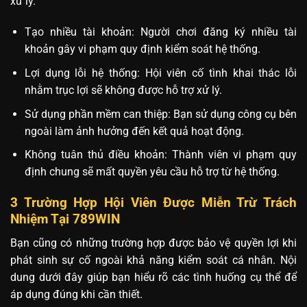
xử lý.
Tạo nhiều tài khoản: Người chơi đăng ký nhiều tài
khoản gây vi phạm quy định kiểm soát hệ thống.
Lợi dụng lỗi hệ thống: Hội viên cố tình khai thác lỗi
nhằm trục lợi sẽ không được hỗ trợ xử lý.
Sử dụng phần mềm can thiệp: Bạn sử dụng công cụ bên
ngoài làm ảnh hưởng đến kết quả hoạt động.
Không tuân thủ điều khoản: Thành viên vi phạm quy
định chung sẽ mất quyền yêu cầu hỗ trợ từ hệ thống.
3 Trường Hợp Hội Viên Được Miễn Trừ Trách
Nhiệm Tại 789WIN
Bạn cũng có những trường hợp được bảo vệ quyền lợi khi
phát sinh sự cố ngoài khả năng kiểm soát cá nhân. Nội
dung dưới đây giúp bạn hiểu rõ các tình huống cụ thể để
áp dụng đúng khi cần thiết.