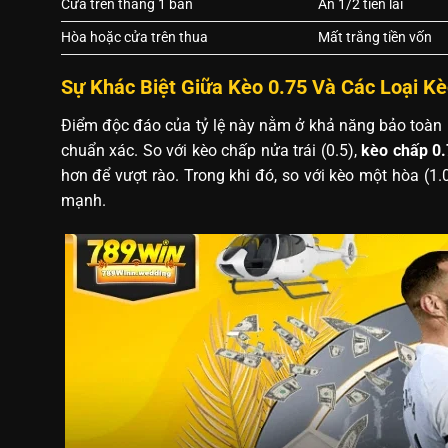
Cửa trên thắng 1 bàn
Ăn 1/2 tiền lãi
Hòa hoặc cửa trên thua
Mất trắng tiền vốn
Sự Khác Biệt Giữa Kèo 0.75 Và Các Loại K
Điểm độc đáo của tỷ lệ này nằm ở khả năng bảo toàn
chuẩn xác. So với kèo chấp nửa trái (0.5),
kèo chấp 0
hơn để vượt rào. Trong khi đó, so với kèo một hòa (1.0
mạnh.