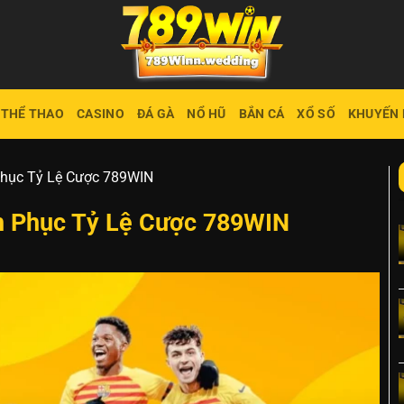
THỂ THAO
CASINO
ĐÁ GÀ
NỔ HŨ
BẮN CÁ
XỔ SỐ
KHUYẾN 
 Phục Tỷ Lệ Cược 789WIN
nh Phục Tỷ Lệ Cược 789WIN