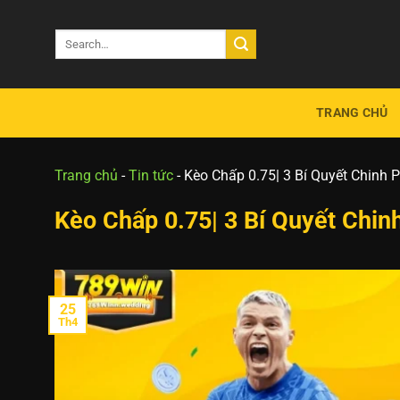
TRANG CHỦ
Trang chủ
-
Tin tức
-
Kèo Chấp 0.75| 3 Bí Quyết Chinh
Kèo Chấp 0.75| 3 Bí Quyết Chi
25
Th4