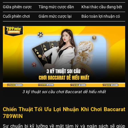
Giữa phiên cược
Tăng mức cược dần
Khai thác cầu đang bệt
Cuối phiên chơi
Giảm mức cược lại
Bảo toàn lợi nhuận có
3 kỹ thuật soi cầu chơi Baccarat dễ hiểu nhất
Chiến Thuật Tối Ưu Lợi Nhuận Khi Chơi Baccarat
789WIN
Sự chuẩn bị kỹ lưỡng về mặt tâm lý và ngân sách sẽ giúp