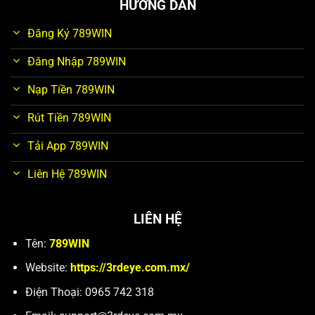
HƯỚNG DẪN
Đăng Ký 789WIN
Đăng Nhập 789WIN
Nạp Tiền 789WIN
Rút Tiền 789WIN
Tải App 789WIN
Liên Hệ 789WIN
LIÊN HỆ
Tên:
789WIN
Website:
https://3rdeye.com.mx/
Điện Thoại: 0965 742 318