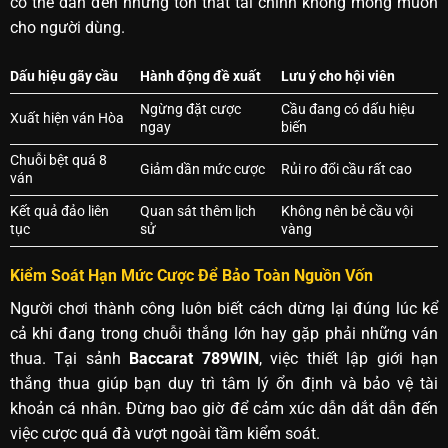
có thể dẫn đến những tổn thất tài chính không mong muốn
cho người dùng.
Dấu hiệu gãy cầu
Hành động đề xuất
Lưu ý cho hội viên
Ngừng đặt cược
Cầu đang có dấu hiệu
Xuất hiện ván Hòa
ngay
biến
Chuỗi bệt quá 8
Giảm dần mức cược
Rủi ro đổi cầu rất cao
ván
Kết quả đảo liên
Quan sát thêm lịch
Không nên bẻ cầu vội
tục
sử
vàng
Kiểm Soát Hạn Mức Cược Để Bảo Toàn Nguồn Vốn
Người chơi thành công luôn biết cách dừng lại đúng lúc kể
cả khi đang trong chuỗi thắng lớn hay gặp phải những ván
thua. Tại sảnh
Baccarat 789WIN
, việc thiết lập giới hạn
thắng thua giúp bạn duy trì tâm lý ổn định và bảo vệ tài
khoản cá nhân. Đừng bao giờ để cảm xúc dẫn dắt dẫn đến
việc cược quá đà vượt ngoài tầm kiểm soát.