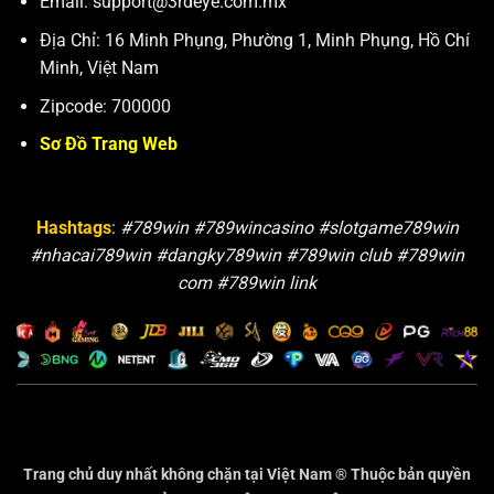
Email:
support@3rdeye.com.mx
Địa Chỉ: 16 Minh Phụng, Phường 1, Minh Phụng, Hồ Chí
Minh, Việt Nam
Zipcode: 700000
Sơ Đồ Trang Web
Hashtags
:
#789win #789wincasino #slotgame789win
#nhacai789win #dangky789win #789win club #789win
com #789win link
Trang chủ duy nhất không chặn tại Việt Nam ® Thuộc bản quyền