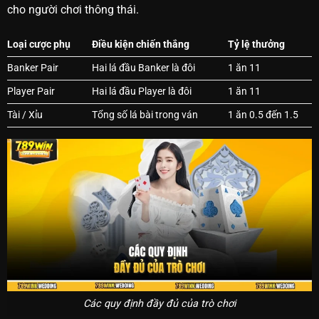
cho người chơi thông thái.
Loại cược phụ
Điều kiện chiến thắng
Tỷ lệ thưởng
Banker Pair
Hai lá đầu Banker là đôi
1 ăn 11
Player Pair
Hai lá đầu Player là đôi
1 ăn 11
Tài / Xỉu
Tổng số lá bài trong ván
1 ăn 0.5 đến 1.5
Các quy định đầy đủ của trò chơi