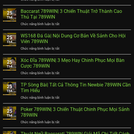
Ra
Cập
Cá
Khi
Nhật
Cược
Baccarat 789WIN| 3 Chiến Thuật Trở Thành Cao
Nào
Từ
25
Thể
Và
Thủ Tại 789WIN
789WIN
Th4
Thao
Cập
Chức năng bình luận bị tắt
ở
789WIN
Nhật
Baccarat
–
Từ
789WIN|
WS168 Đá Gà| Nội Dung Cơ Bản Về Sảnh Cho Hội
Đa
789WIN
25
3
Dạng
Viên 789WIN
Th4
Chiến
Kèo
Chức năng bình luận bị tắt
ở
Thuật
Cược,
WS168
Trở
Thắng
Đá
Xóc Đĩa 789WIN| 3 Mẹo Hay Chinh Phục Mọi Bàn
Thành
Cực
25
Gà|
Cao
Cược 789WIN
To
Th4
Nội
Thủ
Chức năng bình luận bị tắt
ở
Dung
Tại
Xóc
Cơ
789WIN
Đĩa
TP Sòng Bài| Tất Cả Thông Tin Newbie 789WIN Cần
Bản
25
789WIN|
Về
Tìm Hiểu
Th4
3
Sảnh
Chức năng bình luận bị tắt
ở
Mẹo
Cho
TP
Hay
Hội
Sòng
Poker 789WIN| 3 Chiến Thuật Chinh Phục Mọi Sảnh
Chinh
Viên
25
Bài|
Phục
789WIN
789WIN
Th4
Tất
Mọi
Chức năng bình luận bị tắt
ở
Cả
Bàn
Poker
Thông
Cược
789WIN|
Thuật Ngữ Baccarat| 789WIN Giải Mã Chi Tiết Cách
Tin