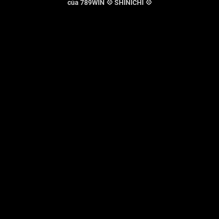
của 789WIN 💠 SHINICHI 💠