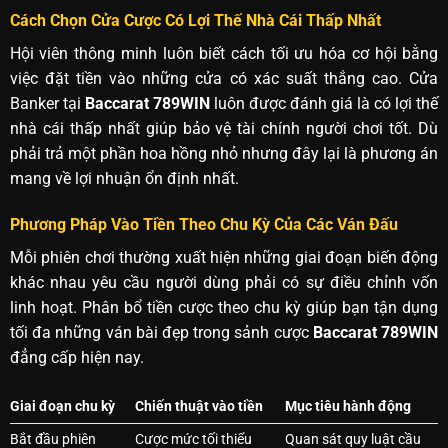
Cách Chọn Cửa Cược Có Lợi Thế Nhà Cái Thấp Nhất
Hội viên thông minh luôn biết cách tối ưu hóa cơ hội bằng
việc đặt tiền vào những cửa có xác suất thắng cao. Cửa
Banker tại
Baccarat 789WIN
luôn được đánh giá là có lợi thế
nhà cái thấp nhất giúp bảo vệ tài chính người chơi tốt. Dù
phải trả một phần hoa hồng nhỏ nhưng đây lại là phương án
mang về lợi nhuận ổn định nhất.
Phương Pháp Vào Tiền Theo Chu Kỳ Của Các Ván Đấu
Mỗi phiên chơi thường xuất hiện những giai đoạn biến động
khác nhau yêu cầu người dùng phải có sự điều chỉnh vốn
linh hoạt. Phân bổ tiền cược theo chu kỳ giúp bạn tận dụng
tối đa những ván bài đẹp trong sảnh cược
Baccarat 789WIN
đẳng cấp hiện nay.
Giai đoạn chu kỳ
Chiến thuật vào tiền
Mục tiêu hành động
Bắt đầu phiên
Cược mức tối thiểu
Quan sát quy luật cầu