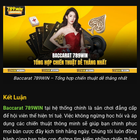
Baccarat 789WIN – Tổng hợp chiến thuật dễ thắng nhất
Kết Luận
Baccarat 789WIN
tại hệ thống chính là sân chơi đẳng cấp
để hội viên thể hiện trí tuệ. Việc không ngừng học hỏi và áp
dụng các chiến thuật thông minh sẽ giúp bạn chinh phục
mọi bàn cược đầy kịch tính hằng ngày. Chúng tôi luôn đồng
hành cùng bạn trên con đường tìm kiếm những chiến thắng