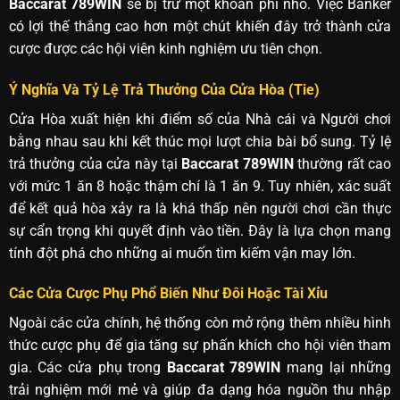
Baccarat 789WIN
sẽ bị trừ một khoản phí nhỏ. Việc Banker
có lợi thế thắng cao hơn một chút khiến đây trở thành cửa
cược được các hội viên kinh nghiệm ưu tiên chọn.
Ý Nghĩa Và Tỷ Lệ Trả Thưởng Của Cửa Hòa (Tie)
Cửa Hòa xuất hiện khi điểm số của Nhà cái và Người chơi
bằng nhau sau khi kết thúc mọi lượt chia bài bổ sung. Tỷ lệ
trả thưởng của cửa này tại
Baccarat 789WIN
thường rất cao
với mức 1 ăn 8 hoặc thậm chí là 1 ăn 9. Tuy nhiên, xác suất
để kết quả hòa xảy ra là khá thấp nên người chơi cần thực
sự cẩn trọng khi quyết định vào tiền. Đây là lựa chọn mang
tính đột phá cho những ai muốn tìm kiếm vận may lớn.
Các Cửa Cược Phụ Phổ Biến Như Đôi Hoặc Tài Xỉu
Ngoài các cửa chính, hệ thống còn mở rộng thêm nhiều hình
thức cược phụ để gia tăng sự phấn khích cho hội viên tham
gia. Các cửa phụ trong
Baccarat 789WIN
mang lại những
trải nghiệm mới mẻ và giúp đa dạng hóa nguồn thu nhập