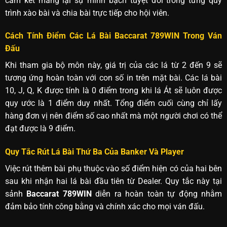
cam kết mang lại sự minh bạch tuyệt đối trong từng quy
trình xào bài và chia bài trực tiếp cho hội viên.
Cách Tính Điểm Các Lá Bài Baccarat 789WIN Trong Ván
Đấu
Khi tham gia bộ môn này, giá trị của các lá từ 2 đến 9 sẽ
tương ứng hoàn toàn với con số in trên mặt bài. Các lá bài
10, J, Q, K được tính là 0 điểm trong khi lá Át sẽ luôn được
quy ước là 1 điểm duy nhất. Tổng điểm cuối cùng chỉ lấy
hàng đơn vị nên điểm số cao nhất mà một người chơi có thể
đạt được là 9 điểm.
Quy Tắc Rút Lá Bài Thứ Ba Của Banker Và Player
Việc rút thêm bài phụ thuộc vào số điểm hiện có của hai bên
sau khi nhận hai lá bài đầu tiên từ Dealer. Quy tắc này tại
sảnh
Baccarat 789WIN
diễn ra hoàn toàn tự động nhằm
đảm bảo tính công bằng và chính xác cho mọi ván đấu.